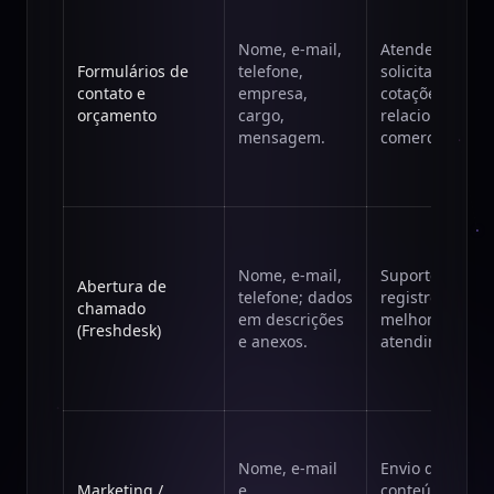
Nome, e-mail,
Atender
Formulários de
telefone,
solicitações,
contato e
empresa,
cotações e
orçamento
cargo,
relacionament
mensagem.
comercial.
Nome, e-mail,
Suporte técnico
Abertura de
telefone; dados
registro e
chamado
em descrições
melhoria do
(Freshdesk)
e anexos.
atendimento.
Nome, e-mail
Envio de
Marketing /
e,
conteúdos,