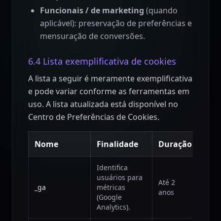
Funcionais / de marketing
(quando
aplicável): preservação de preferências e
mensuração de conversões.
6.4 Lista exemplificativa de cookies
A lista a seguir é meramente exemplificativa
e pode variar conforme as ferramentas em
uso. A lista atualizada está disponível no
Centro de Preferências de Cookies.
Nome
Finalidade
Duração
Tipo
Identifica
usuários para
Até 2
Analí
_ga
métricas
anos
(terc
(Google
Analytics).