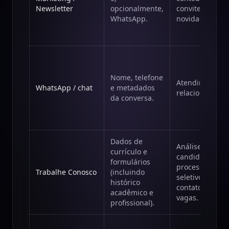
Newsletter
opcionalmente,
convites e
WhatsApp.
novidades.
Nome, telefone
Atendimento e
WhatsApp / chat
e metadados
relacionamento
da conversa.
Dados de
Análise de
currículo e
candidatura,
formulários
processo
Trabalhe Conosco
(incluindo
seletivo e
histórico
contato sobre
acadêmico e
vagas.
profissional).