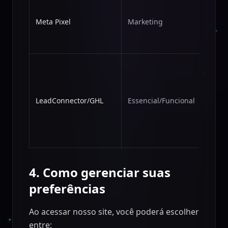
Medir
conve
Meta Pixel
Marketing
camp
quan
autor
Permi
funci
de pá
formu
LeadConnector/GHL
Essencial/Funcional
chat,
agen
e rec
site
4. Como gerenciar suas
preferências
Ao acessar nosso site, você poderá escolher
entre: