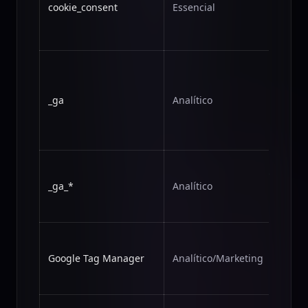
cookie_consent
Essencial
de
conse
do us
Disti
usuár
fins
_ga
Analítico
estatí
Googl
Analyt
Medir
e int
_ga_*
Analítico
no Go
Analyt
Geren
e scri
Google Tag Manager
Analítico/Marketing
confo
conse