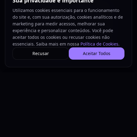
Sua privacidade é importante
Integrações de Sistemas
Utilizamos cookies essenciais para o funcionamento
do site e, com sua autorização, cookies analíticos e de
Conectamos sistemas e dados em um
marketing para medir acessos, melhorar sua
ecossistema único, eliminando falhas,
experiência e personalizar conteúdos. Você pode
retrabalho e perda de informação.
aceitar todos os cookies ou recusar cookies não
Disponível como solução individual ou
essenciais. Saiba mais em nossa
Política de Cookies
.
integrada à ICA.
Recusar
Aceitar Todos
React
UI/UX