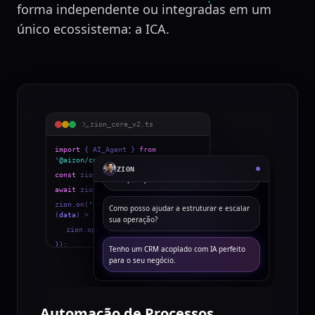
forma independente ou integradas em um
único ecossistema: a ICA.
zion_core_v2.ts
import
{ AI_Agent }
from
'@aizon/core'
;
Olá, sou o ZION — inteligência aplicada à
ZION
const
zion =
new
AI_Agent(
'ZION'
);
sua operação.
await
zion.initialize();
zion.on(
'bottleneck_detected'
,
Como posso ajudar a estruturar e escalar
(
data
)
>
{
sua operação?
zion.optimize(data.process);
}
);
Tenho um CRM acoplado com IA perfeito
>
System fully operational.
para o seu negócio.
Automação de Processos