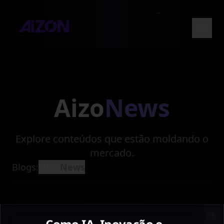
Aizo
News
Explore conteúdos que estão moldando o
mercado.
Blogs:
Tudo
News
Entre em contato
Como IA, Inovação e