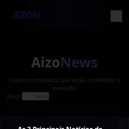
Aizo
News
Explore conteúdos que estão moldando o
mercado.
Blogs:
Tudo
News
Entre em contato
As 3 Principais Notícias de